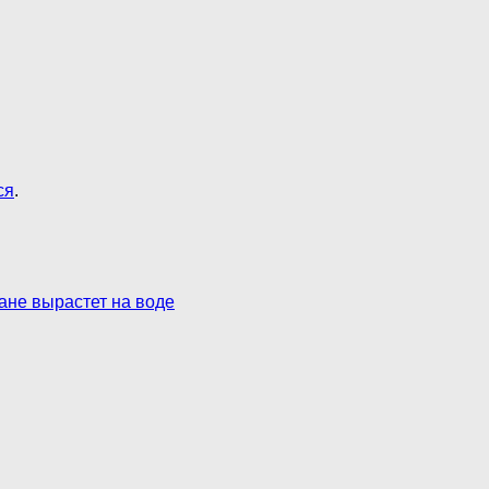
ся
.
ане вырастет на воде