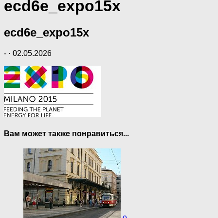
ecd6e_expo15x
ecd6e_expo15x
-
·
02.05.2026
Вам может также понравиться...