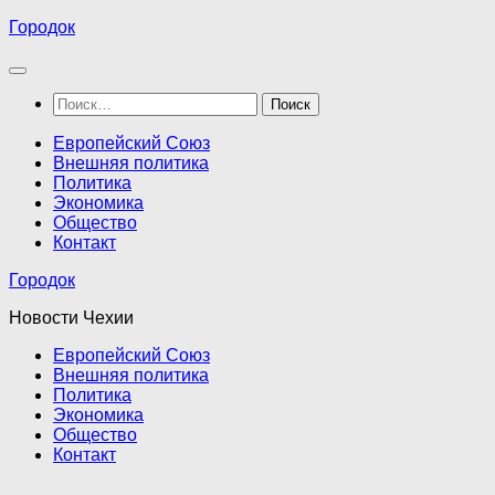
Перейти
Городок
к
содержимому
Найти:
Европейский Союз
Внешняя политика
Политика
Экономика
Общество
Контакт
Городок
Новости Чехии
Европейский Союз
Внешняя политика
Политика
Экономика
Общество
Контакт