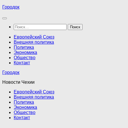
Перейти
Городок
к
содержимому
Найти:
Европейский Союз
Внешняя политика
Политика
Экономика
Общество
Контакт
Городок
Новости Чехии
Европейский Союз
Внешняя политика
Политика
Экономика
Общество
Контакт