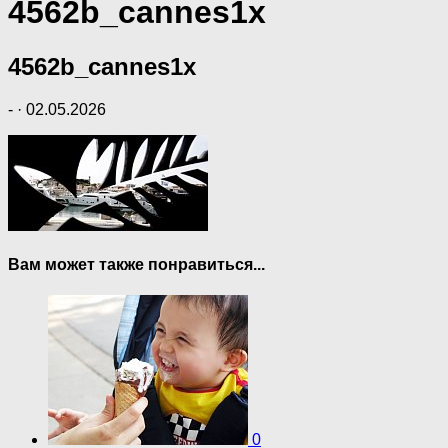
4562b_cannes1x
4562b_cannes1x
-
·
02.05.2026
Вам может также понравиться...
0