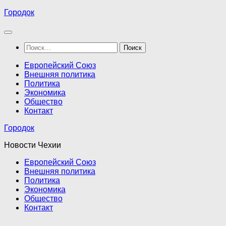
Перейти
Городок
к
содержимому
Найти:
Европейский Союз
Внешняя политика
Политика
Экономика
Общество
Контакт
Городок
Новости Чехии
Европейский Союз
Внешняя политика
Политика
Экономика
Общество
Контакт