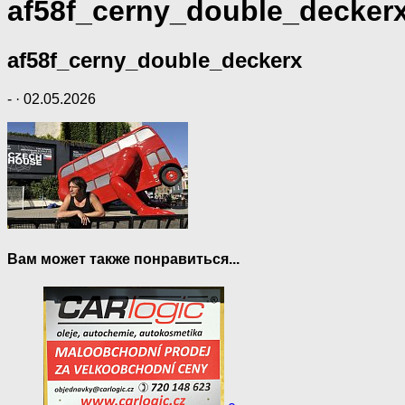
af58f_cerny_double_decker
af58f_cerny_double_deckerx
-
·
02.05.2026
Вам может также понравиться...