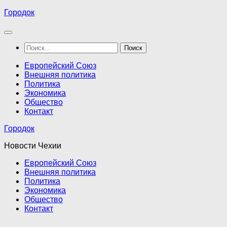
Перейти
Городок
к
содержимому
Найти:
Европейский Союз
Внешняя политика
Политика
Экономика
Общество
Контакт
Городок
Новости Чехии
Европейский Союз
Внешняя политика
Политика
Экономика
Общество
Контакт