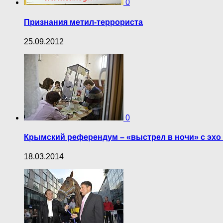
0
Признания метил-террориста
25.09.2012
0
Крымский референдум – «выстрел в ночи» с эхо
18.03.2014