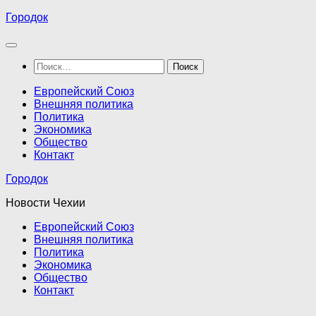
Перейти
Городок
к
содержимому
Найти:
Европейский Союз
Внешняя политика
Политика
Экономика
Общество
Контакт
Городок
Новости Чехии
Европейский Союз
Внешняя политика
Политика
Экономика
Общество
Контакт