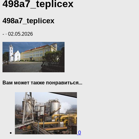
498a7_teplicex
498a7_teplicex
-
·
02.05.2026
Вам может также понравиться...
0