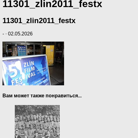
11301_zlin2011_festx
11301_zlin2011_festx
-
·
02.05.2026
Вам может также понравиться...