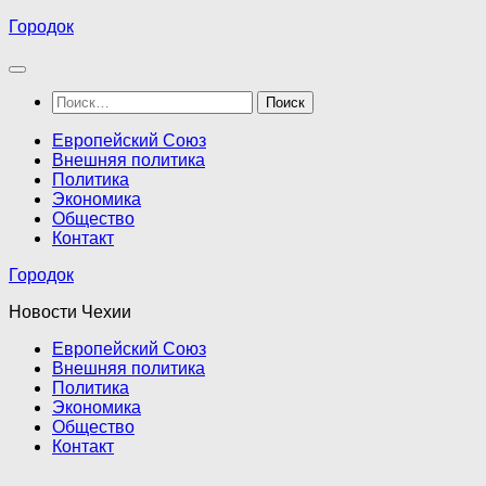
Перейти
Городок
к
содержимому
Найти:
Европейский Союз
Внешняя политика
Политика
Экономика
Общество
Контакт
Городок
Новости Чехии
Европейский Союз
Внешняя политика
Политика
Экономика
Общество
Контакт