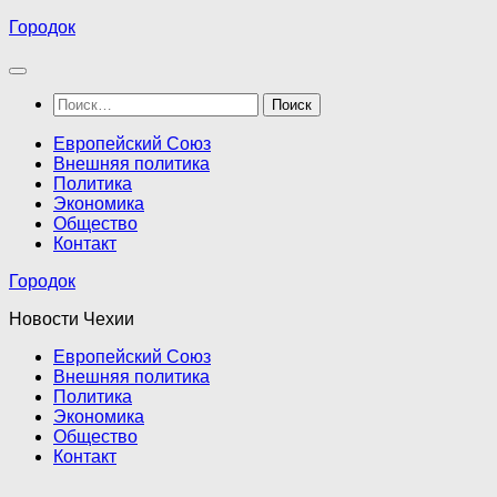
Перейти
Городок
к
содержимому
Найти:
Европейский Союз
Внешняя политика
Политика
Экономика
Общество
Контакт
Городок
Новости Чехии
Европейский Союз
Внешняя политика
Политика
Экономика
Общество
Контакт