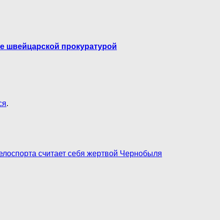
ые швейцарской прокуратурой
ся
.
елоспорта считает себя жертвой Чернобыля