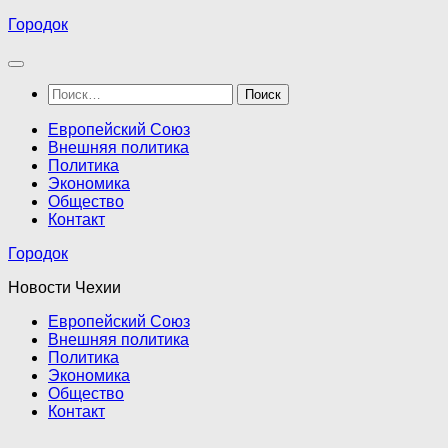
Перейти
Городок
к
содержимому
Найти:
Европейский Союз
Внешняя политика
Политика
Экономика
Общество
Контакт
Городок
Новости Чехии
Европейский Союз
Внешняя политика
Политика
Экономика
Общество
Контакт