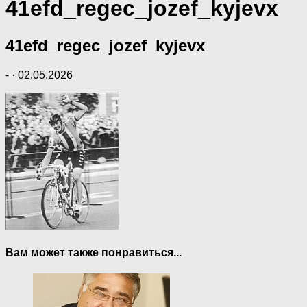
41efd_regec_jozef_kyjevx
41efd_regec_jozef_kyjevx
-
·
02.05.2026
Вам может также понравиться...