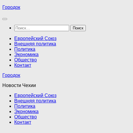
Перейти
Городок
к
содержимому
Найти:
Европейский Союз
Внешняя политика
Политика
Экономика
Общество
Контакт
Городок
Новости Чехии
Европейский Союз
Внешняя политика
Политика
Экономика
Общество
Контакт