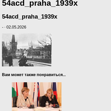
54acd_praha_1939x
54acd_praha_1939x
-
·
02.05.2026
Вам может также понравиться...