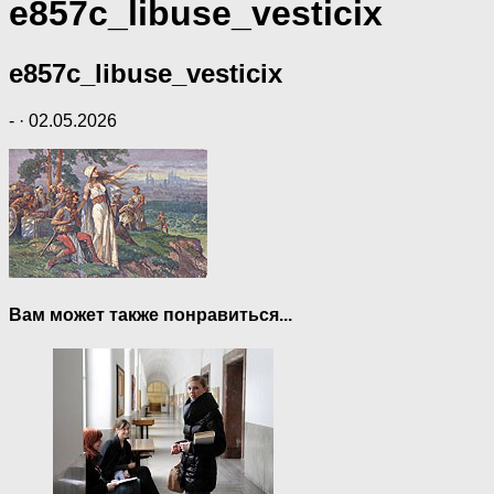
e857c_libuse_vesticix
e857c_libuse_vesticix
-
·
02.05.2026
Вам может также понравиться...