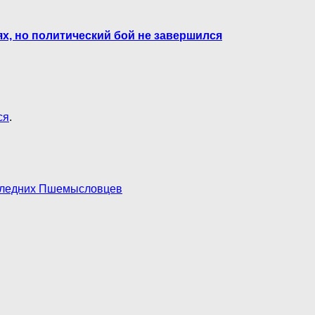
х, но политический бой не завершился
ся
.
следних Пшемысловцев