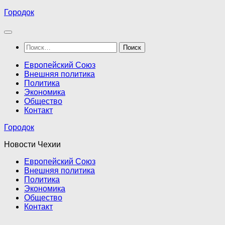
Перейти
Городок
к
содержимому
Найти:
Европейский Союз
Внешняя политика
Политика
Экономика
Общество
Контакт
Городок
Новости Чехии
Европейский Союз
Внешняя политика
Политика
Экономика
Общество
Контакт