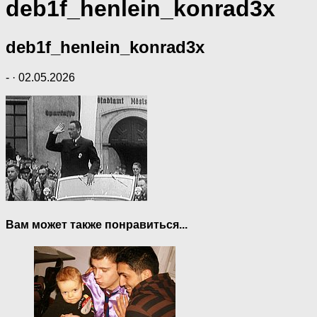
deb1f_henlein_konrad3x
deb1f_henlein_konrad3x
-
·
02.05.2026
Вам может также понравиться...