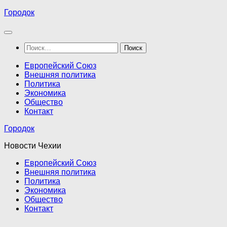
Перейти
Городок
к
содержимому
Найти:
Европейский Союз
Внешняя политика
Политика
Экономика
Общество
Контакт
Городок
Новости Чехии
Европейский Союз
Внешняя политика
Политика
Экономика
Общество
Контакт