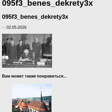
095f3_benes_dekrety3x
095f3_benes_dekrety3x
-
·
02.05.2026
Вам может также понравиться...