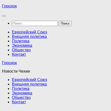
Перейти
Городок
к
содержимому
Найти:
Европейский Союз
Внешняя политика
Политика
Экономика
Общество
Контакт
Городок
Новости Чехии
Европейский Союз
Внешняя политика
Политика
Экономика
Общество
Контакт