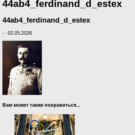
44ab4_ferdinand_d_estex
44ab4_ferdinand_d_estex
-
·
02.05.2026
Вам может также понравиться...