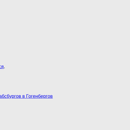
ся
.
бсбургов в Гогенбергов