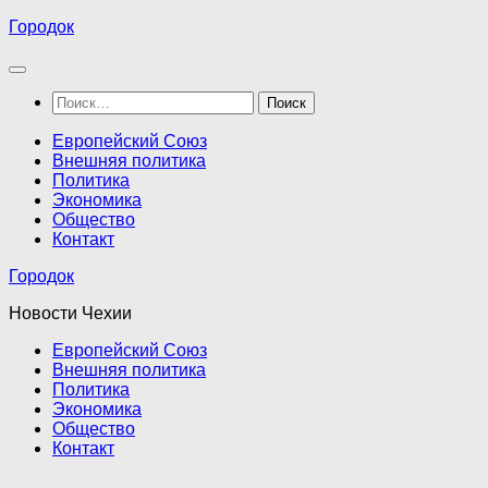
Перейти
Городок
к
содержимому
Найти:
Европейский Союз
Внешняя политика
Политика
Экономика
Общество
Контакт
Городок
Новости Чехии
Европейский Союз
Внешняя политика
Политика
Экономика
Общество
Контакт