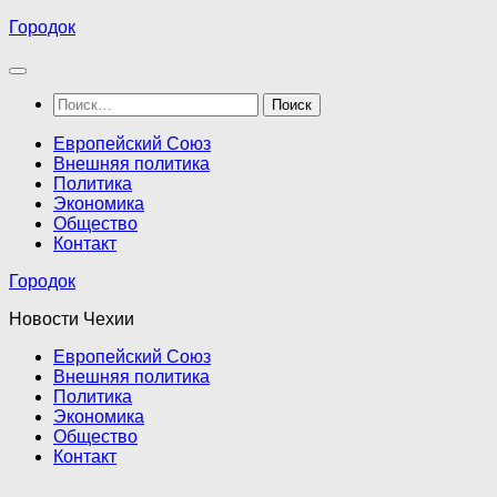
Перейти
Городок
к
содержимому
Найти:
Европейский Союз
Внешняя политика
Политика
Экономика
Общество
Контакт
Городок
Новости Чехии
Европейский Союз
Внешняя политика
Политика
Экономика
Общество
Контакт