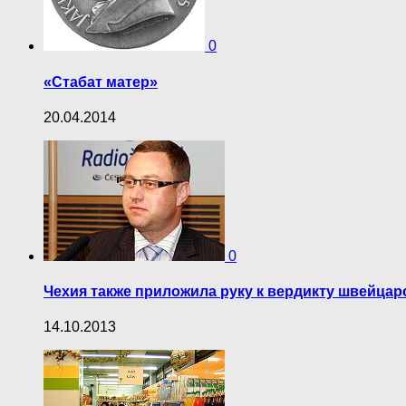
0
«Стабат матер»
20.04.2014
0
Чехия также приложила руку к вердикту швейцар
14.10.2013