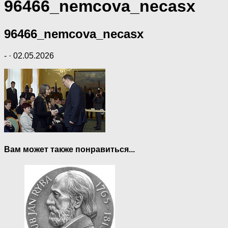
96466_nemcova_necasx
96466_nemcova_necasx
-
·
02.05.2026
Вам может также понравиться...