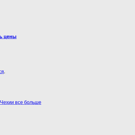
ть цены
ся
.
 Чехии все больше