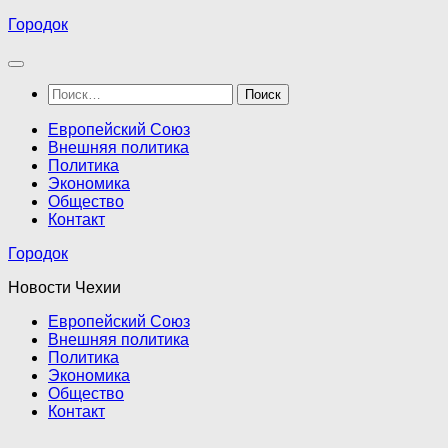
Перейти
Городок
к
содержимому
Найти:
Европейский Союз
Внешняя политика
Политика
Экономика
Общество
Контакт
Городок
Новости Чехии
Европейский Союз
Внешняя политика
Политика
Экономика
Общество
Контакт