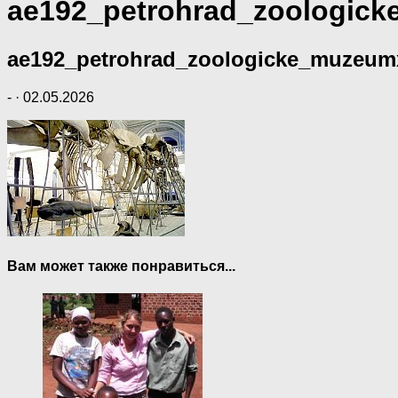
ae192_petrohrad_zoologic
ae192_petrohrad_zoologicke_muzeum
-
·
02.05.2026
Вам может также понравиться...