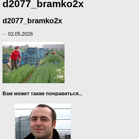
d2077_bramko2x
d2077_bramko2x
-
·
02.05.2026
Вам может также понравиться...