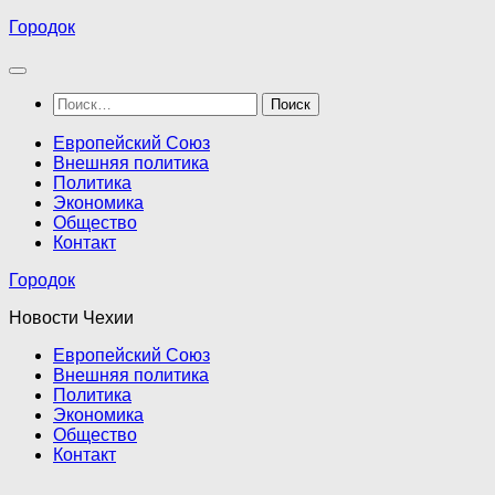
Перейти
Городок
к
содержимому
Найти:
Европейский Союз
Внешняя политика
Политика
Экономика
Общество
Контакт
Городок
Новости Чехии
Европейский Союз
Внешняя политика
Политика
Экономика
Общество
Контакт