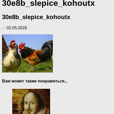
30e8b_slepice_kohoutx
30e8b_slepice_kohoutx
-
·
02.05.2026
Вам может также понравиться...