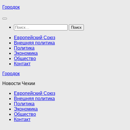
Перейти
Городок
к
содержимому
Найти:
Европейский Союз
Внешняя политика
Политика
Экономика
Общество
Контакт
Городок
Новости Чехии
Европейский Союз
Внешняя политика
Политика
Экономика
Общество
Контакт