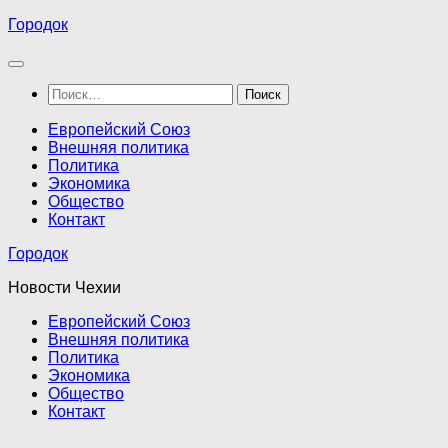
Перейти
Городок
к
содержимому
Найти:
Европейский Союз
Внешняя политика
Политика
Экономика
Общество
Контакт
Городок
Новости Чехии
Европейский Союз
Внешняя политика
Политика
Экономика
Общество
Контакт