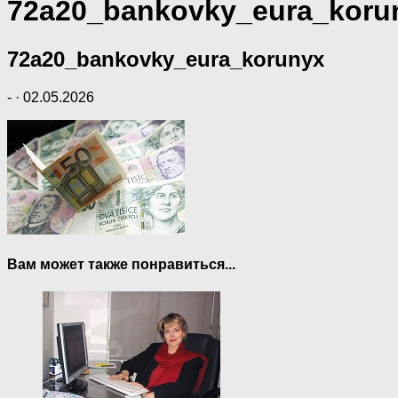
72a20_bankovky_eura_koru
72a20_bankovky_eura_korunyx
-
·
02.05.2026
Вам может также понравиться...