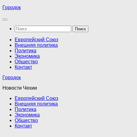
Перейти
Городок
к
содержимому
Найти:
Европейский Союз
Внешняя политика
Политика
Экономика
Общество
Контакт
Городок
Новости Чехии
Европейский Союз
Внешняя политика
Политика
Экономика
Общество
Контакт