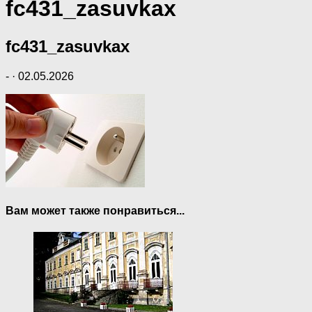
fc431_zasuvkax
fc431_zasuvkax
-
·
02.05.2026
Вам может также понравиться...