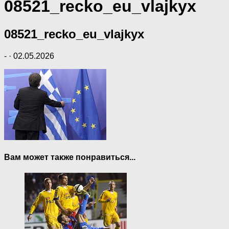
08521_recko_eu_vlajkyx
08521_recko_eu_vlajkyx
-
·
02.05.2026
Вам может также понравиться...