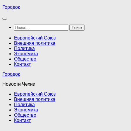
Перейти
Городок
к
содержимому
Найти:
Европейский Союз
Внешняя политика
Политика
Экономика
Общество
Контакт
Городок
Новости Чехии
Европейский Союз
Внешняя политика
Политика
Экономика
Общество
Контакт