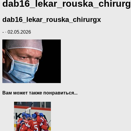
dab16_lekar_rouska_chirur
dab16_lekar_rouska_chirurgx
-
·
02.05.2026
Вам может также понравиться...