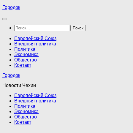
Перейти
Городок
к
содержимому
Найти:
Европейский Союз
Внешняя политика
Политика
Экономика
Общество
Контакт
Городок
Новости Чехии
Европейский Союз
Внешняя политика
Политика
Экономика
Общество
Контакт