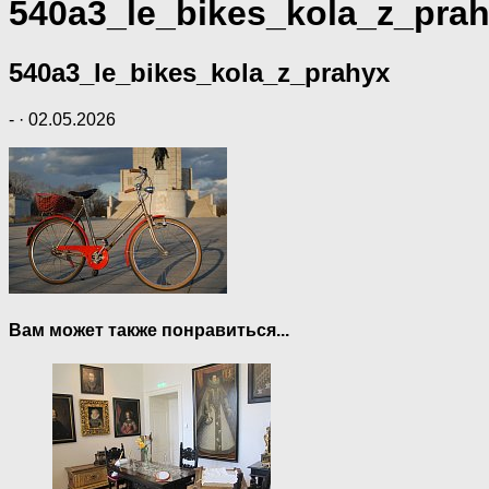
540a3_le_bikes_kola_z_pra
540a3_le_bikes_kola_z_prahyx
-
·
02.05.2026
Вам может также понравиться...