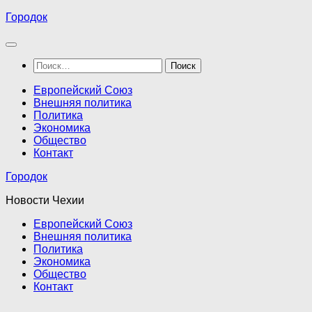
Перейти
Городок
к
содержимому
Найти:
Европейский Союз
Внешняя политика
Политика
Экономика
Общество
Контакт
Городок
Новости Чехии
Европейский Союз
Внешняя политика
Политика
Экономика
Общество
Контакт