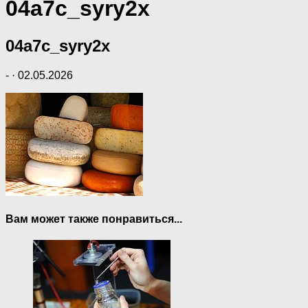
04a7c_syry2x
04a7c_syry2x
-
·
02.05.2026
Вам может также понравиться...