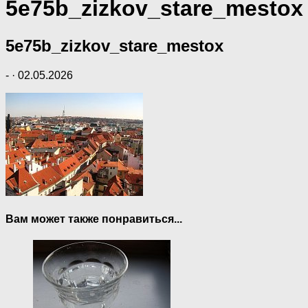
5e75b_zizkov_stare_mestox
5e75b_zizkov_stare_mestox
-
·
02.05.2026
Вам может также понравиться...