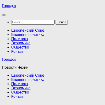
Перейти
Городок
к
содержимому
Найти:
Европейский Союз
Внешняя политика
Политика
Экономика
Общество
Контакт
Городок
Новости Чехии
Европейский Союз
Внешняя политика
Политика
Экономика
Общество
Контакт