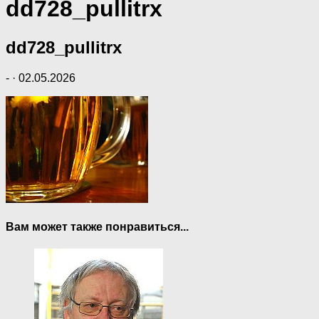
dd728_pullitrx
dd728_pullitrx
-
·
02.05.2026
Вам может также понравиться...