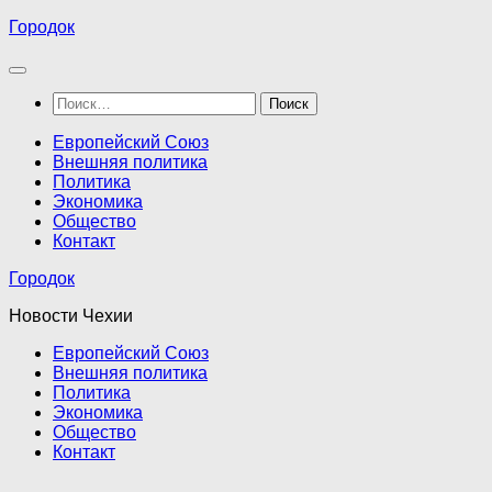
Перейти
Городок
к
содержимому
Найти:
Европейский Союз
Внешняя политика
Политика
Экономика
Общество
Контакт
Городок
Новости Чехии
Европейский Союз
Внешняя политика
Политика
Экономика
Общество
Контакт