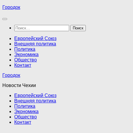
Перейти
Городок
к
содержимому
Найти:
Европейский Союз
Внешняя политика
Политика
Экономика
Общество
Контакт
Городок
Новости Чехии
Европейский Союз
Внешняя политика
Политика
Экономика
Общество
Контакт