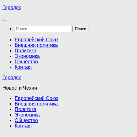
Перейти
Городок
к
содержимому
Найти:
Европейский Союз
Внешняя политика
Политика
Экономика
Общество
Контакт
Городок
Новости Чехии
Европейский Союз
Внешняя политика
Политика
Экономика
Общество
Контакт