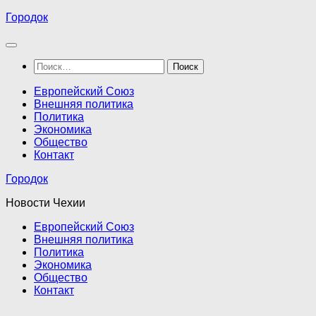
Перейти
Городок
к
содержимому
Найти:
Европейский Союз
Внешняя политика
Политика
Экономика
Общество
Контакт
Городок
Новости Чехии
Европейский Союз
Внешняя политика
Политика
Экономика
Общество
Контакт