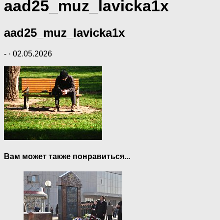
aad25_muz_lavicka1x
aad25_muz_lavicka1x
-
·
02.05.2026
Вам может также понравиться...