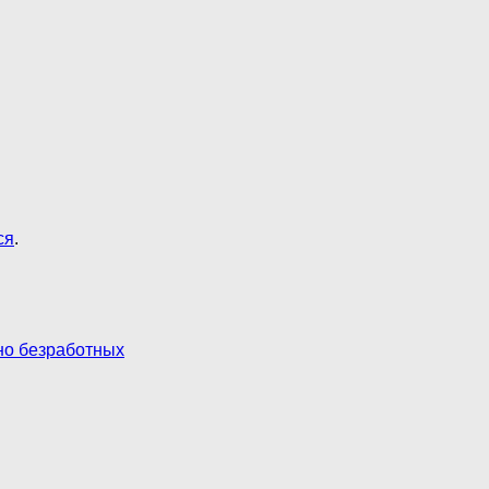
ся
.
но безработных