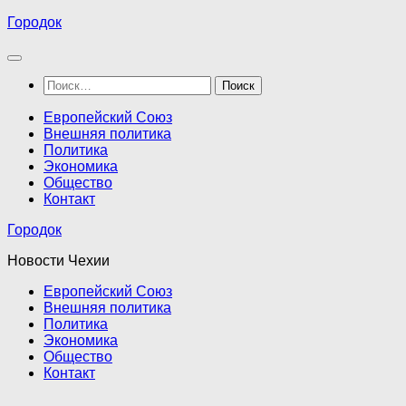
Перейти
Городок
к
содержимому
Найти:
Европейский Союз
Внешняя политика
Политика
Экономика
Общество
Контакт
Городок
Новости Чехии
Европейский Союз
Внешняя политика
Политика
Экономика
Общество
Контакт