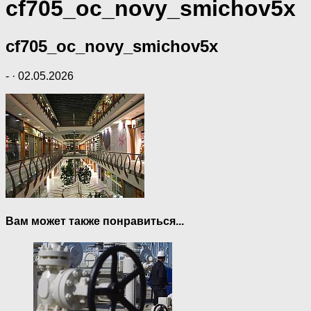
cf705_oc_novy_smichov5x
cf705_oc_novy_smichov5x
-
·
02.05.2026
Вам может также понравиться...