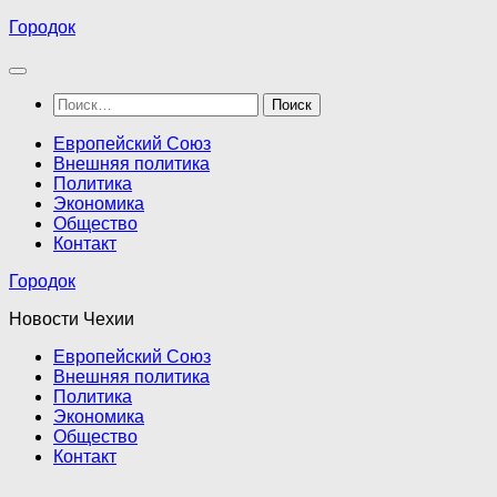
Перейти
Городок
к
содержимому
Найти:
Европейский Союз
Внешняя политика
Политика
Экономика
Общество
Контакт
Городок
Новости Чехии
Европейский Союз
Внешняя политика
Политика
Экономика
Общество
Контакт