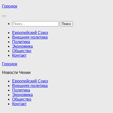
Перейти
Городок
к
содержимому
Найти:
Европейский Союз
Внешняя политика
Политика
Экономика
Общество
Контакт
Городок
Новости Чехии
Европейский Союз
Внешняя политика
Политика
Экономика
Общество
Контакт