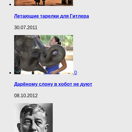
Летающие тарелки для Гитлера
30.07.2011
0
Дарёному слону в хобот не дуют
08.10.2012