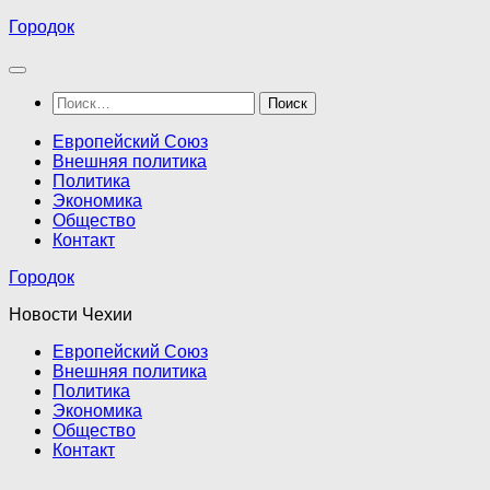
Перейти
Городок
к
содержимому
Найти:
Европейский Союз
Внешняя политика
Политика
Экономика
Общество
Контакт
Городок
Новости Чехии
Европейский Союз
Внешняя политика
Политика
Экономика
Общество
Контакт