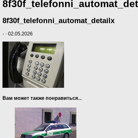
8f30f_telefonni_automat_det
8f30f_telefonni_automat_detailx
-
·
02.05.2026
Вам может также понравиться...