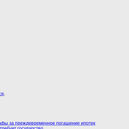
ся
.
афы за преждевременное погашение ипотек
требует государство