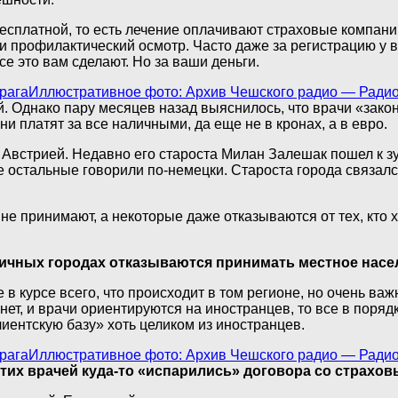
бесплатной, то есть лечение оплачивают страховые компании
 профилактический осмотр. Часто даже за регистрацию у 
е это вам сделают. Но за ваши деньги.
Иллюстративное фото: Архив Чешского радио — Ради
. Однако пару месяцев назад выяснилось, что врачи «закон
и платят за все наличными, да еще не в кронах, а в евро.
встрией. Недавно его староста Милан Залешак пошел к зубн
 остальные говорили по-немецки. Староста города связался
е принимают, а некоторые даже отказываются от тех, кто х
аничных городах отказываются принимать местное нас
в курсе всего, что происходит в том регионе, но очень важ
т, и врачи ориентируются на иностранцев, то все в порядк
иентскую базу» хоть целиком из иностранцев.
Иллюстративное фото: Архив Чешского радио — Ради
 этих врачей куда-то «испарились» договора со страх