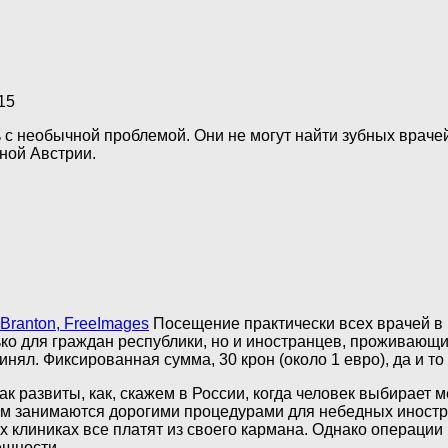
15
 необычной проблемой. Они не могут найти зубных врачей,
чной Австрии.
Branton, FreeImages
Посещение практически всех врачей в
ко для граждан республики, но и иностранцев, проживающи
принял. Фиксированная сумма, 30 крон (около 1 евро), да и 
так развиты, как, скажем в России, когда человек выбирает 
м занимаются дорогими процедурами для небедных иностра
х клиниках все платят из своего кармана. Однако операции 
ешности.