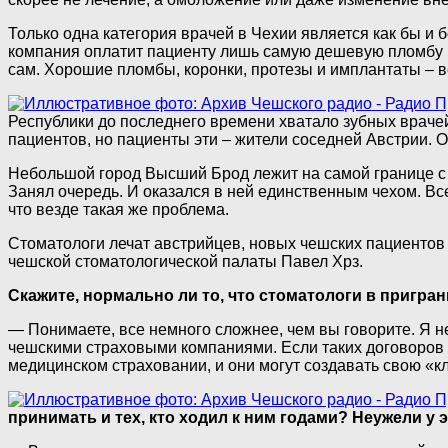
Только одна категория врачей в Чехии является как бы и 
компания оплатит пациенту лишь самую дешевую пломбу и
сам. Хорошие пломбы, коронки, протезы и имплантаты – вс
Республики до последнего времени хватало зубных врачей
пациентов, но пациенты эти – жители соседней Австрии. Он
Небольшой город Высший Брод лежит на самой границе с А
Занял очередь. И оказался в ней единственным чехом. Все
что везде такая же проблема.
Стоматологи лечат австрийцев, новых чешских пациентов н
чешской стоматологической палаты Павел Хрз.
Скажите, нормально ли то, что стоматологи в пригр
— Понимаете, все немного сложнее, чем вы говорите. Я не 
чешскими страховыми компаниями. Если таких договоров не
медицинском страховании, и они могут создавать свою «кл
принимать и тех, кто ходил к ним годами? Неужели у