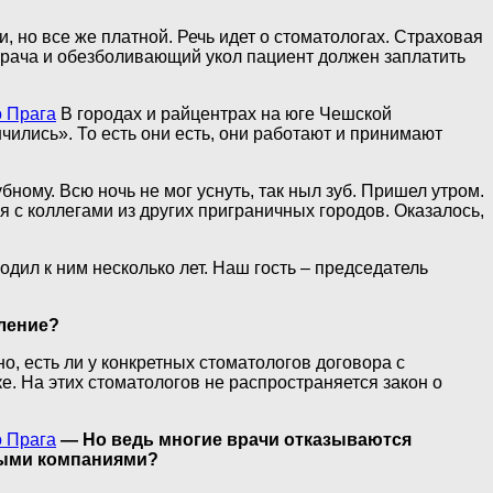
, но все же платной. Речь идет о стоматологах. Страховая
врача и обезболивающий укол пациент должен заплатить
о Прага
В городах и райцентрах на юге Чешской
чились». То есть они есть, они работают и принимают
ому. Всю ночь не мог уснуть, так ныл зуб. Пришел утром.
 с коллегами из других приграничных городов. Оказалось,
одил к ним несколько лет. Наш гость – председатель
еление?
но, есть ли у конкретных стоматологов договора с
е. На этих стоматологов не распространяется закон о
о Прага
— Но ведь многие врачи отказываются
овыми компаниями?