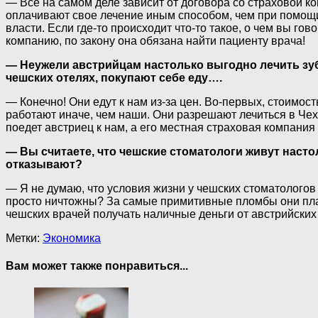
— Все на самом деле зависит от договора со страховой ко
оплачивают свое лечение иным способом, чем при помощи 
власти. Если где-то происходит что-то такое, о чем вы г
компанию, по закону она обязана найти пациенту врача!
— Неужели австрийцам настолько выгодно лечить зубы 
чешских отелях, покупают себе еду….
— Конечно! Они едут к нам из-за цен. Во-первых, стоимос
работают иначе, чем наши. Они разрешают лечиться в Чехи
поедет австриец к нам, а его местная страховая компания
— Вы считаете, что чешские стоматологи живут насто
отказывают?
— Я не думаю, что условия жизни у чешских стоматологов 
просто ничтожны? За самые примитивные пломбы они плат
чешских врачей получать наличные деньги от австрийских
Метки:
Экономика
Вам может также понравиться...