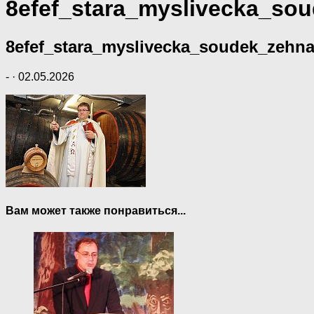
8efef_stara_myslivecka_so
8efef_stara_myslivecka_soudek_zehna
-
·
02.05.2026
Вам может также понравиться...