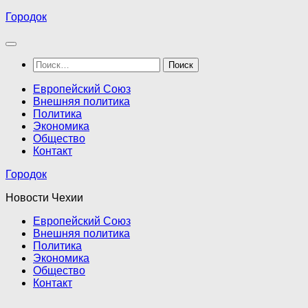
Перейти
Городок
к
содержимому
Найти:
Европейский Союз
Внешняя политика
Политика
Экономика
Общество
Контакт
Городок
Новости Чехии
Европейский Союз
Внешняя политика
Политика
Экономика
Общество
Контакт