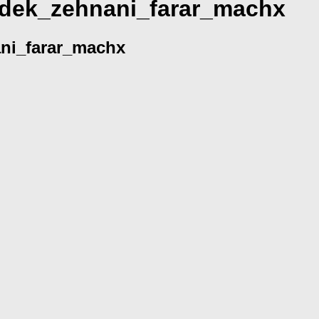
udek_zehnani_farar_machx
ni_farar_machx