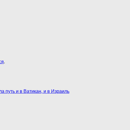
ся
.
а путь и в Ватикан, и в Израиль