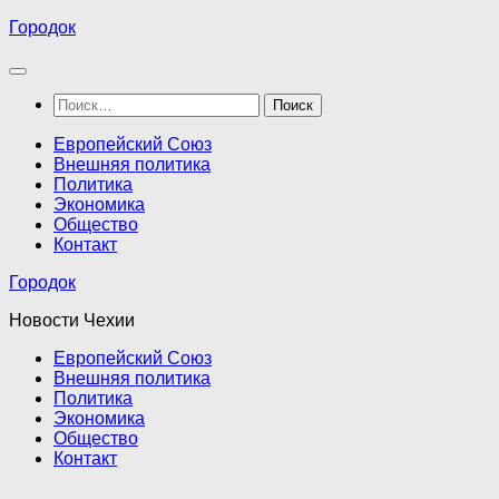
Перейти
Городок
к
содержимому
Найти:
Европейский Союз
Внешняя политика
Политика
Экономика
Общество
Контакт
Городок
Новости Чехии
Европейский Союз
Внешняя политика
Политика
Экономика
Общество
Контакт