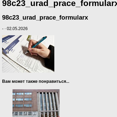
98c23_urad_prace_formular
98c23_urad_prace_formularx
-
·
02.05.2026
Вам может также понравиться...