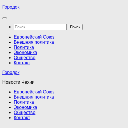
Перейти
Городок
к
содержимому
Найти:
Европейский Союз
Внешняя политика
Политика
Экономика
Общество
Контакт
Городок
Новости Чехии
Европейский Союз
Внешняя политика
Политика
Экономика
Общество
Контакт