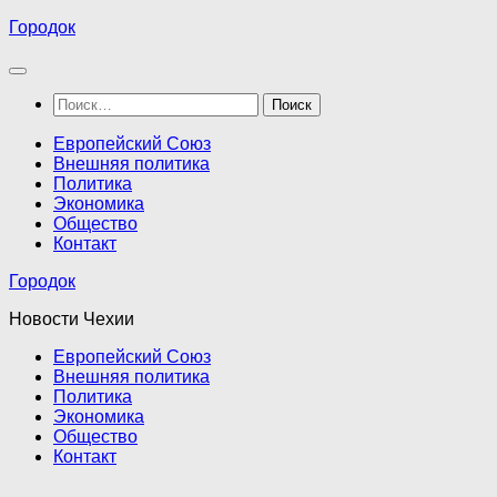
Перейти
Городок
к
содержимому
Найти:
Европейский Союз
Внешняя политика
Политика
Экономика
Общество
Контакт
Городок
Новости Чехии
Европейский Союз
Внешняя политика
Политика
Экономика
Общество
Контакт