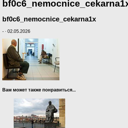
bf0c6_nemocnice_cekarna1
bf0c6_nemocnice_cekarna1x
-
·
02.05.2026
Вам может также понравиться...