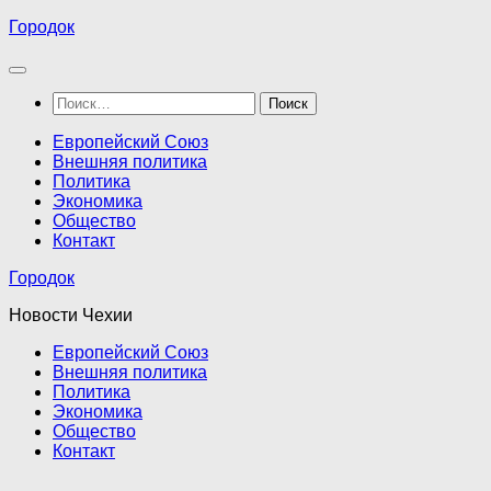
Перейти
Городок
к
содержимому
Найти:
Европейский Союз
Внешняя политика
Политика
Экономика
Общество
Контакт
Городок
Новости Чехии
Европейский Союз
Внешняя политика
Политика
Экономика
Общество
Контакт