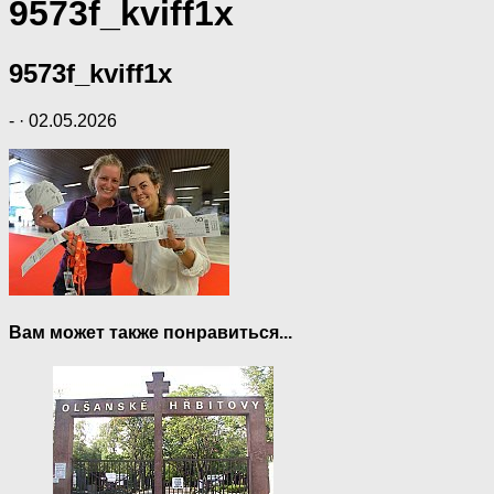
9573f_kviff1x
9573f_kviff1x
-
·
02.05.2026
Вам может также понравиться...