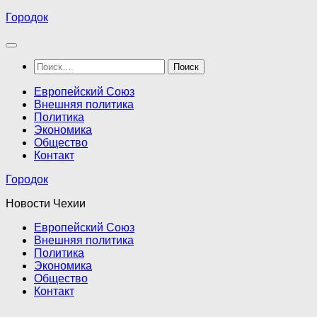
Перейти
Городок
к
содержимому
Найти:
Европейский Союз
Внешняя политика
Политика
Экономика
Общество
Контакт
Городок
Новости Чехии
Европейский Союз
Внешняя политика
Политика
Экономика
Общество
Контакт