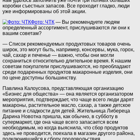
нам удалось заполнить уже почти три полных больших
коробки съестных запасов. Все проходит гладко, люди
уже информированы об этой акции.
Фото: ЧТК
— Вы рекомендуете людям
определенный ассортимент, прислушиваются ли они к
вашим советам?
— Список рекомендуемых продуктовых товаров очень
широк, это могут быть, например, консервы, мука, горох,
чай, сахар и печенье — важно, чтобы они могли
сохраниться относительно длительное время. К нашим
советам покупатели прислушиваются, но преобладают
среди подаренных продуктов макаронные изделия, они
по цене доступны большинству.
Павлина Калоусова, представляющая организацию
«Бизнес для общества» — она является организатором
мероприятия, подтверждает, что чаще всего люди дарят
макароны, растительное масло, сахар, а также детское
питание и сладкости для детей. Жительница Либереца
Дарина Новотна пришла, как обычно, в субботу в
супермаркет, где она чаще всего запасается всем
необходимым, но когда выяснила, что сбор продуктов
здесь не проводится, поехала в магазин другого района,
подключившийся к сбору продовольствия.