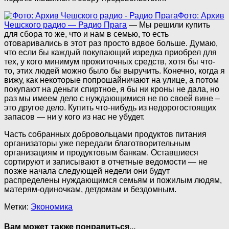
Фото: Архив
Чешского радио — Радио Прага
— Мы решили купить
для сбора то же, что и нам в семью, то есть
отоваривались в этот раз просто вдвое больше. Думаю,
что если бы каждый покупающий изредка приобрел для
тех, у кого минимум прожиточных средств, хотя бы что-
то, этих людей можно было бы выручить. Конечно, когда я
вижу, как некоторые попрошайничают на улице, а потом
покупают на деньги спиртное, я бы ни кроны не дала, но
раз мы имеем дело с нуждающимися не по своей вине –
это другое дело. Купить что-нибудь из недорогостоящих
запасов — ни у кого из нас не убудет.
Часть собранных добровольцами продуктов питания
организаторы уже передали благотворительным
организациям и продуктовым банкам. Оставшиеся
сортируют и записывают в отчетные ведомости — не
позже начала следующей недели они будут
распределены нуждающимся семьям и пожилым людям,
матерям-одиночкам, детдомам и бездомным.
Метки:
Экономика
Вам может также понравиться...