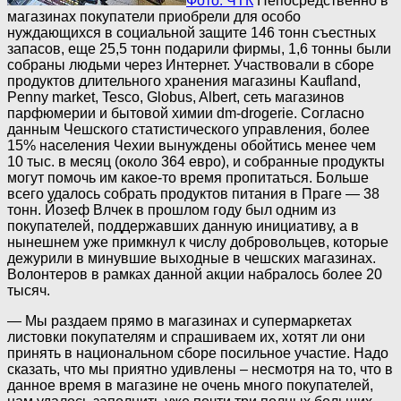
Фото: ЧТК
Непосредственно в
магазинах покупатели приобрели для особо
нуждающихся в социальной защите 146 тонн съестных
запасов, еще 25,5 тонн подарили фирмы, 1,6 тонны были
собраны людьми через Интернет. Участвовали в сборе
продуктов длительного хранения магазины Kaufland,
Penny market, Tesco, Globus, Albert, сеть магазинов
парфюмерии и бытовой химии dm-drogerie. Согласно
данным Чешского статистического управления, более
15% населения Чехии вынуждены обойтись менее чем
10 тыс. в месяц (около 364 евро), и собранные продукты
могут помочь им какое-то время пропитаться. Больше
всего удалось собрать продуктов питания в Праге — 38
тонн. Йозеф Влчек в прошлом году был одним из
покупателей, поддержавших данную инициативу, а в
нынешнем уже примкнул к числу добровольцев, которые
дежурили в минувшие выходные в чешских магазинах.
Волонтеров в рамках данной акции набралось более 20
тысяч.
— Мы раздаем прямо в магазинах и супермаркетах
листовки покупателям и спрашиваем их, хотят ли они
принять в национальном сборе посильное участие. Надо
сказать, что мы приятно удивлены – несмотря на то, что в
данное время в магазине не очень много покупателей,