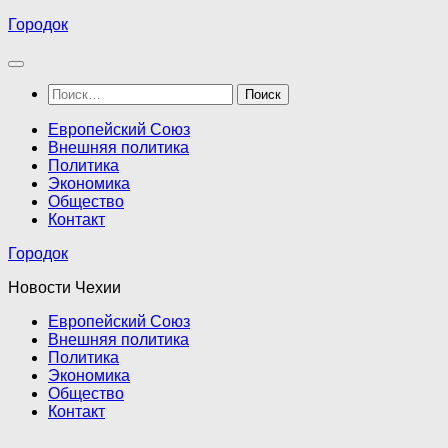
Перейти
Городок
к
содержимому
Найти:
Европейский Союз
Внешняя политика
Политика
Экономика
Общество
Контакт
Городок
Новости Чехии
Европейский Союз
Внешняя политика
Политика
Экономика
Общество
Контакт