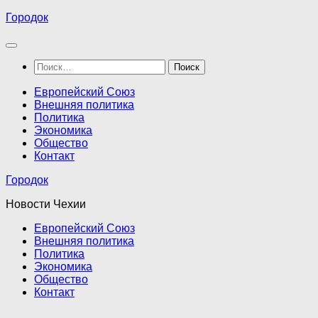
Перейти
Городок
к
содержимому
Найти:
Европейский Союз
Внешняя политика
Политика
Экономика
Общество
Контакт
Городок
Новости Чехии
Европейский Союз
Внешняя политика
Политика
Экономика
Общество
Контакт