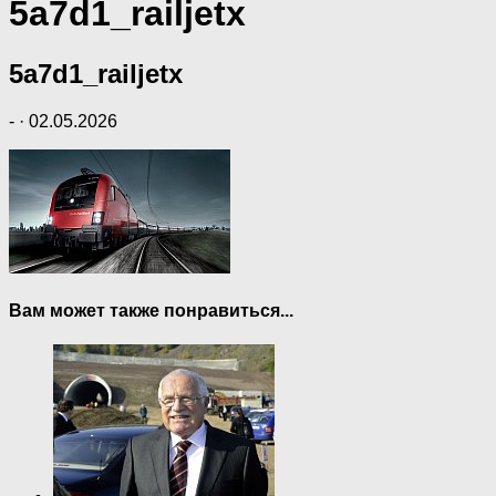
5a7d1_railjetx
5a7d1_railjetx
-
·
02.05.2026
Вам может также понравиться...