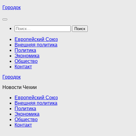
Перейти
Городок
к
содержимому
Найти:
Европейский Союз
Внешняя политика
Политика
Экономика
Общество
Контакт
Городок
Новости Чехии
Европейский Союз
Внешняя политика
Политика
Экономика
Общество
Контакт