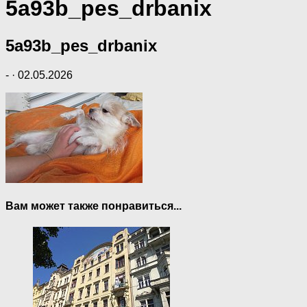
5a93b_pes_drbanix
5a93b_pes_drbanix
-
·
02.05.2026
Вам может также понравиться...