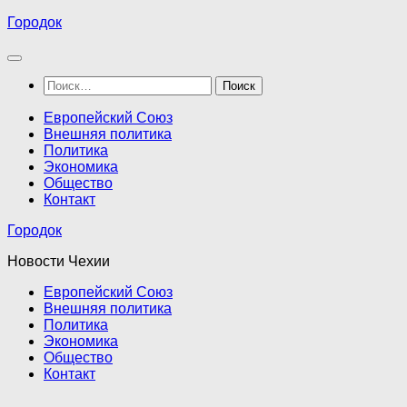
Перейти
Городок
к
содержимому
Найти:
Европейский Союз
Внешняя политика
Политика
Экономика
Общество
Контакт
Городок
Новости Чехии
Европейский Союз
Внешняя политика
Политика
Экономика
Общество
Контакт