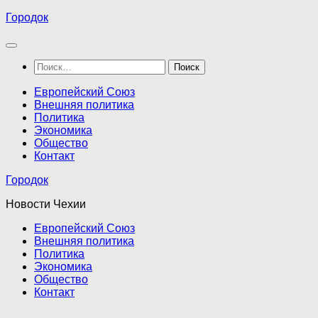
Перейти
Городок
к
содержимому
Найти:
Европейский Союз
Внешняя политика
Политика
Экономика
Общество
Контакт
Городок
Новости Чехии
Европейский Союз
Внешняя политика
Политика
Экономика
Общество
Контакт