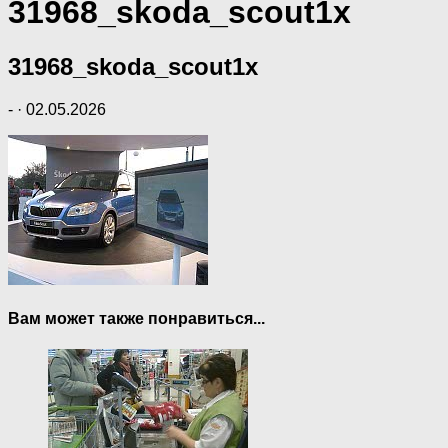
31968_skoda_scout1x
31968_skoda_scout1x
-
·
02.05.2026
Вам может также понравиться...