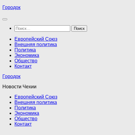
Перейти
Городок
к
содержимому
Найти:
Европейский Союз
Внешняя политика
Политика
Экономика
Общество
Контакт
Городок
Новости Чехии
Европейский Союз
Внешняя политика
Политика
Экономика
Общество
Контакт