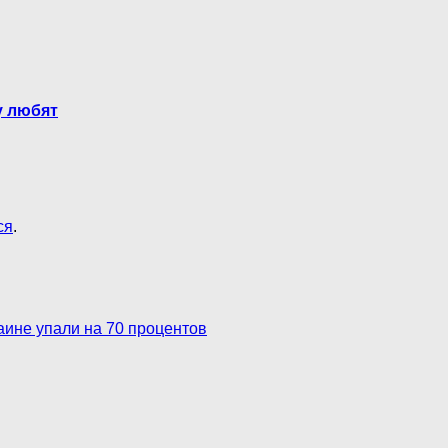
у любят
ся
.
ине упали на 70 процентов