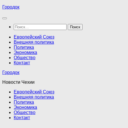
Перейти
Городок
к
содержимому
Найти:
Европейский Союз
Внешняя политика
Политика
Экономика
Общество
Контакт
Городок
Новости Чехии
Европейский Союз
Внешняя политика
Политика
Экономика
Общество
Контакт