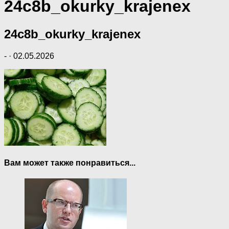
24c8b_okurky_krajenex
24c8b_okurky_krajenex
-
·
02.05.2026
Вам может также понравиться...