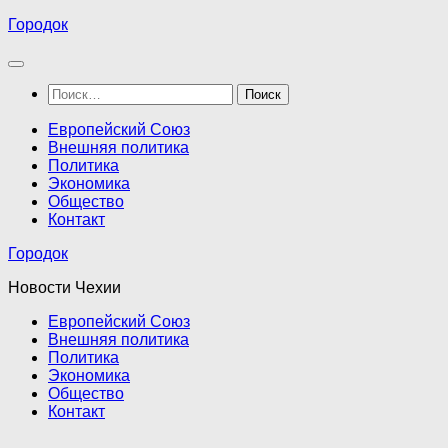
Перейти
Городок
к
содержимому
Найти:
Европейский Союз
Внешняя политика
Политика
Экономика
Общество
Контакт
Городок
Новости Чехии
Европейский Союз
Внешняя политика
Политика
Экономика
Общество
Контакт