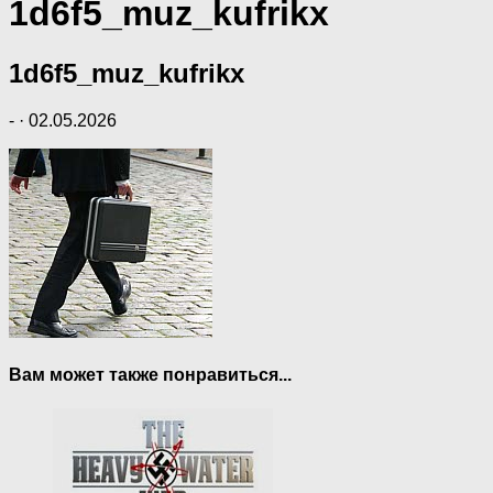
1d6f5_muz_kufrikx
1d6f5_muz_kufrikx
-
·
02.05.2026
Вам может также понравиться...