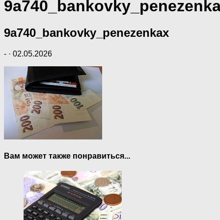
9a740_bankovky_penezenk
9a740_bankovky_penezenkax
-
·
02.05.2026
Вам может также понравиться...