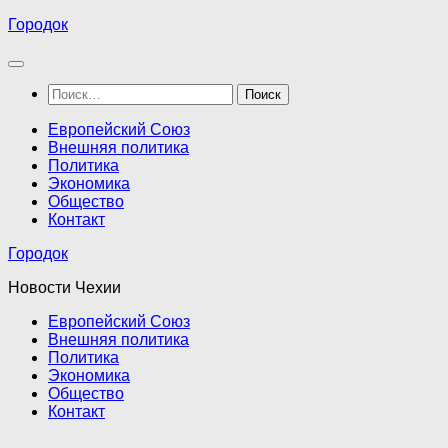
Перейти
Городок
к
содержимому
Найти:
Европейский Союз
Внешняя политика
Политика
Экономика
Общество
Контакт
Городок
Новости Чехии
Европейский Союз
Внешняя политика
Политика
Экономика
Общество
Контакт