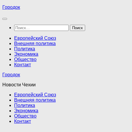
Перейти
Городок
к
содержимому
Найти:
Европейский Союз
Внешняя политика
Политика
Экономика
Общество
Контакт
Городок
Новости Чехии
Европейский Союз
Внешняя политика
Политика
Экономика
Общество
Контакт