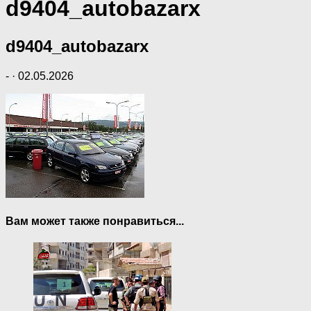
d9404_autobazarx
d9404_autobazarx
-
·
02.05.2026
Вам может также понравиться...